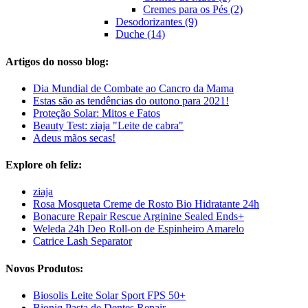
Cremes para os Pés (2)
Desodorizantes (9)
Duche (14)
Artigos do nosso blog:
Dia Mundial de Combate ao Cancro da Mama
Estas são as tendências do outono para 2021!
Proteção Solar: Mitos e Fatos
Beauty Test: ziaja "Leite de cabra"
Adeus mãos secas!
Explore oh feliz:
ziaja
Rosa Mosqueta Creme de Rosto Bio Hidratante 24h
Bonacure Repair Rescue Arginine Sealed Ends+
Weleda 24h Deo Roll-on de Espinheiro Amarelo
Catrice Lash Separator
Novos Produtos:
Biosolis Leite Solar Sport FPS 50+
Bioniq Pasta de Dentes Repair