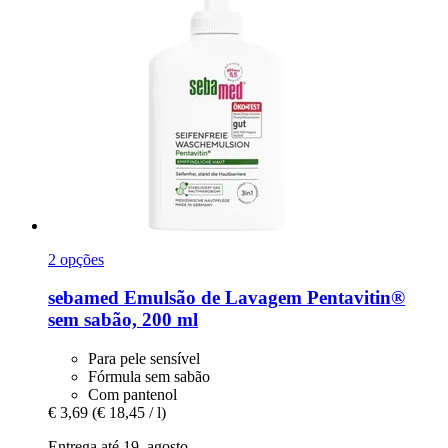
2 opções
sebamed
Emulsão de Lavagem Pentavitin®
sem sabão, 200 ml
Para pele sensível
Fórmula sem sabão
Com pantenol
€ 3,69
(€ 18,45 / l)
Entrega até 19. agosto