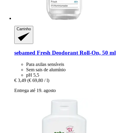
Carrinho
sebamed
Fresh Deodorant Roll-​On, 50 ml
Para axilas sensíveis
Sem sais de alumínio
pH 5,5
€ 3,49
(€ 69,80 / l)
Entrega até 19. agosto