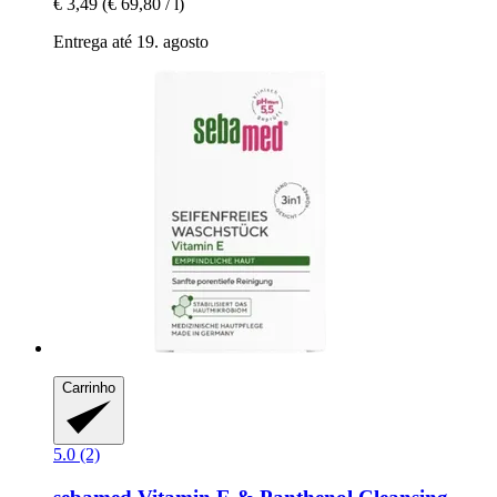
€ 3,49
(€ 69,80 / l)
Entrega até 19. agosto
Carrinho
5.0 (2)