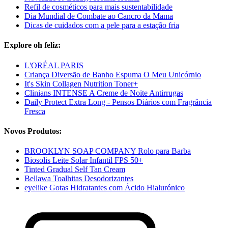
Refil de cosméticos para mais sustentabilidade
Dia Mundial de Combate ao Cancro da Mama
Dicas de cuidados com a pele para a estação fria
Explore oh feliz:
L'ORÉAL PARIS
Criança Diversão de Banho Espuma O Meu Unicórnio
It's Skin Collagen Nutrition Toner+
Clinians INTENSE A Creme de Noite Antirrugas
Daily Protect Extra Long - Pensos Diários com Fragrância
Fresca
Novos Produtos:
BROOKLYN SOAP COMPANY Rolo para Barba
Biosolis Leite Solar Infantil FPS 50+
Tinted Gradual Self Tan Cream
Bellawa Toalhitas Desodorizantes
eyelike Gotas Hidratantes com Ácido Hialurónico