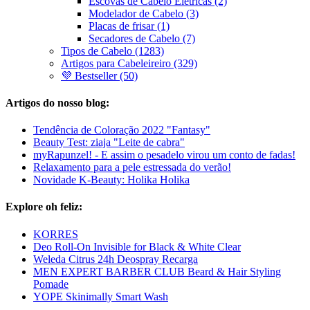
Escovas de Cabelo Elétricas (2)
Modelador de Cabelo (3)
Placas de frisar (1)
Secadores de Cabelo (7)
Tipos de Cabelo (1283)
Artigos para Cabeleireiro (329)
💜 Bestseller (50)
Artigos do nosso blog:
Tendência de Coloração 2022 "Fantasy"
Beauty Test: ziaja "Leite de cabra"
myRapunzel! - E assim o pesadelo virou um conto de fadas!
Relaxamento para a pele estressada do verão!
Novidade K-Beauty: Holika Holika
Explore oh feliz:
KORRES
Deo Roll-On Invisible for Black & White Clear
Weleda Citrus 24h Deospray Recarga
MEN EXPERT BARBER CLUB Beard & Hair Styling
Pomade
YOPE Skinimally Smart Wash