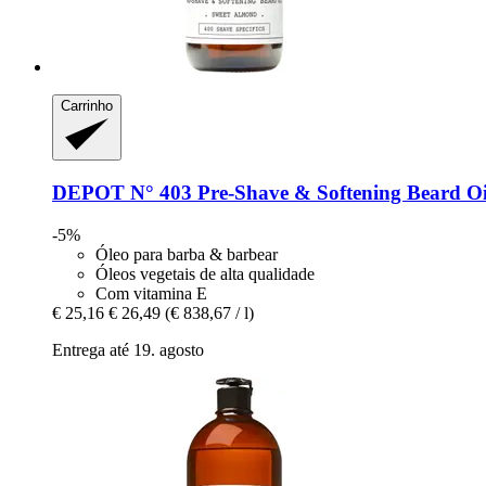
Carrinho
DEPOT
N° 403 Pre-​Shave & Softening Beard Oi
-5%
Óleo para barba & barbear
Óleos vegetais de alta qualidade
Com vitamina E
€ 25,16
€ 26,49
(€ 838,67 / l)
Entrega até 19. agosto