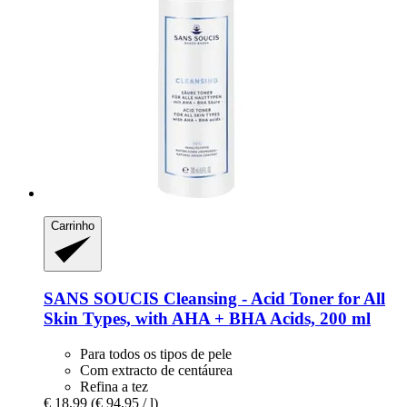
Carrinho
SANS SOUCIS
Cleansing -​ Acid Toner for All
Skin Types, with AHA + BHA Acids, 200 ml
Para todos os tipos de pele
Com extracto de centáurea
Refina a tez
€ 18,99
(€ 94,95 / l)