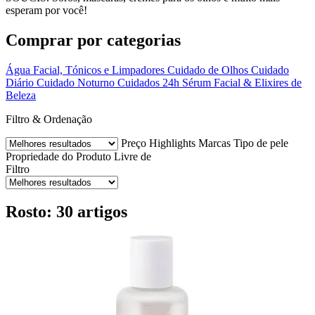
esperam por você!
Comprar por categorias
Água Facial, Tónicos e Limpadores
Cuidado de Olhos
Cuidado
Diário
Cuidado Noturno
Cuidados 24h
Sérum Facial & Elixires de
Beleza
Filtro & Ordenação
Preço
Highlights
Marcas
Tipo de pele
Propriedade do Produto
Livre de
Filtro
Rosto: 30 artigos